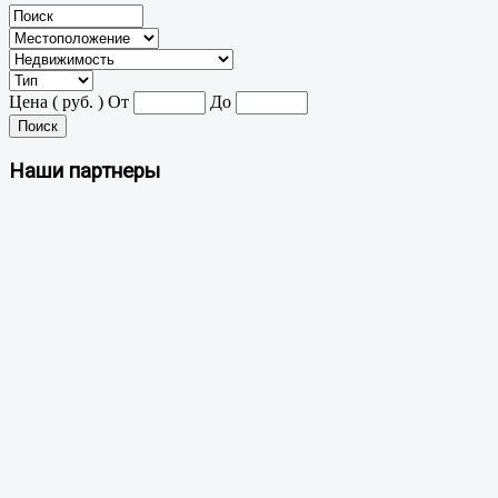
Цена ( руб. )
От
До
Поиск
Наши партнеры